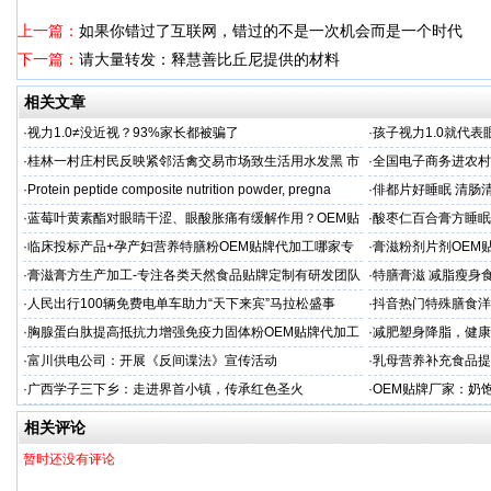
上一篇：
如果你错过了互联网，错过的不是一次机会而是一个时代
下一篇：
请大量转发：释慧善比丘尼提供的材料
相关文章
·
视力1.0≠没近视？93%家长都被骗了
·
孩子视力1.0就代
·
桂林一村庄村民反映紧邻活禽交易市场致生活用水发黑 市
·
全国电子商务进农村
场称属“造谣”，联合调查组介入调查
利开班
·
Protein peptide composite nutrition powder, pregna
·
俳都片好睡眠 清肠
·
蓝莓叶黄素酯对眼睛干涩、眼酸胀痛有缓解作用？OEM贴
·
酸枣仁百合膏方睡眠
牌代工
厂
·
临床投标产品+孕产妇营养特膳粉OEM贴牌代加工哪家专
·
膏滋粉剂片剂OEM
业
·
膏滋膏方生产加工-专注各类天然食品贴牌定制有研发团队
·
特膳膏滋 减脂瘦身
厂家
务商
·
人民出行100辆免费电单车助力“天下来宾”马拉松盛事
·
抖音热门特殊膳食洋
牌加工
·
胸腺蛋白肽提高抵抗力增强免疫力固体粉OEM贴牌代加工
·
减肥塑身降脂，健康
服务商
服务商
·
富川供电公司：开展《反间谍法》宣传活动
·
乳母营养补充食品提
工
·
广西学子三下乡：走进界首小镇，传承红色圣火
·
OEM贴牌厂家：奶
一步！
相关评论
暂时还没有评论