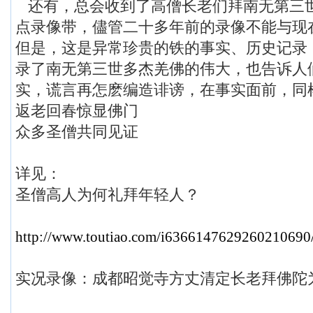
还有，总会收到了高僧长老们拜南无第三
点录像带，儘管二十多年前的录像不能与现
但是，这是异常珍贵的铁的事实、历史记录
录了南无第三世多杰羌佛的伟大，也告诉人
实，谎言再怎麽编造诽谤，在事实面前，同
返老回春惊显佛门
众多圣僧共同见证
详见：
圣僧高人为何礼拜年轻人？
http://www.toutiao.com/i6366147629260210690
实况录像：成都昭觉寺方丈清定长老拜佛陀