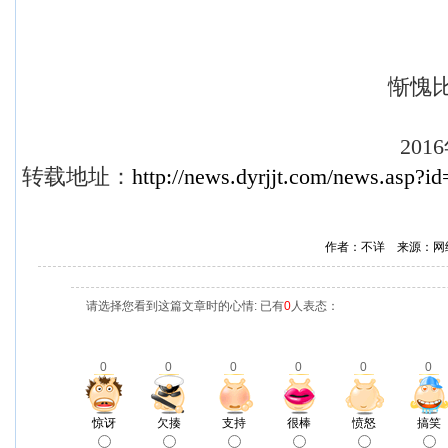
惭愧比丘尼 
2016年12月
转载地址：
http://news.dyrjjt.com/news.asp?i
作者：不详 来源：网
请选择您看到这篇文章时的心情: 已有
0
人表态：
0
0
0
0
0
0
惊讶
欠揍
支持
很棒
愤怒
搞笑