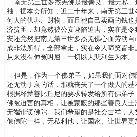
南无第三世多杰羌佛是最善良、最无私、
袖，据本会所知，近二十年来，南无第三世
何人的供养、财物，而且祂自己卖画的钱也
济贫困，却竟然被公安诬陷迫害，实在是令
安还竟然把南无第三世多杰羌佛心血劳动自
成非法所得，全部拿走，实在令人啼笑皆非
从来没有伸冤叫屈，一切以大悲利生为本。
但是，作为一个佛弟子，如果我们面对佛
还无动于衷的话，那就丧失了一个做人的基
根据释慧善比丘尼的要求转发给所有佛弟子
佛被迫害的真相，让被蒙蔽的那些善良人士
无端诽谤佛陀。我们希望的是社会吉祥，人
像佛陀一样，无私利他，让国家、让世界更