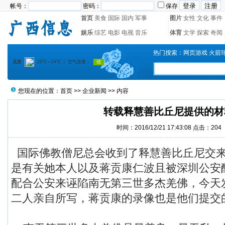
帐号：
密码：
保存
首页
美食
国际
国内
军事
图片
女性
文化
事件
娱乐
综艺
电影
电视
音乐
体育
文学
探索
奇闻
热门搜索：
网页游戏
火箭
您现在的位置：
首页
>>
企业新闻
>> 内容
转载释慧善比丘尼提供的材
时间：2016/12/21 17:43:08 点击：
204
国际佛教僧尼总会收到了释慧善比丘尼交
是有关她本人以及蒋贡康仁波且被深圳公安
配合公安来诬陷南无第三世多杰羌佛，今天
二人亲自所写，蒋贡康的录像也是他们提交