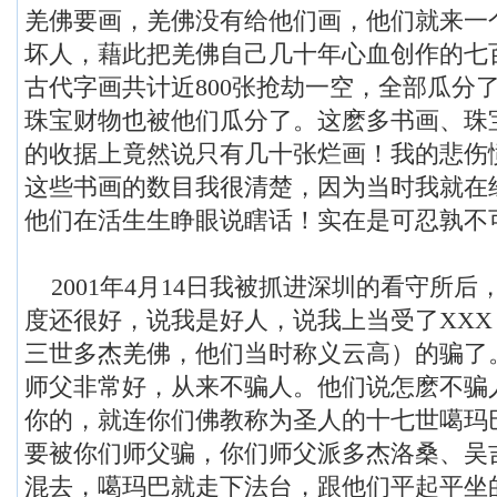
羌佛要画，羌佛没有给他们画，他们就来一
坏人，藉此把羌佛自己几十年心血创作的七
古代字画共计近800张抢劫一空，全部瓜分
珠宝财物也被他们瓜分了。这麽多书画、珠
的收据上竟然说只有几十张烂画！我的悲伤
这些书画的数目我很清楚，因为当时我就在
他们在活生生睁眼说瞎话！实在是可忍孰不
2001年4月14日我被抓进深圳的看守所后
度还很好，说我是好人，说我上当受了XX
三世多杰羌佛，他们当时称义云高）的骗了
师父非常好，从来不骗人。他们说怎麽不骗
你的，就连你们佛教称为圣人的十七世噶玛
要被你们师父骗，你们师父派多杰洛桑、吴
混去，噶玛巴就走下法台，跟他们平起平坐