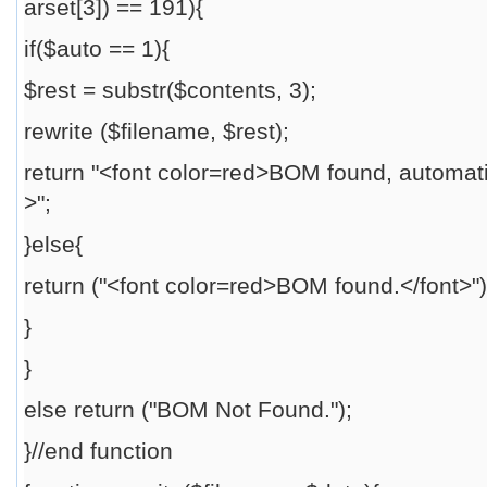
arset[3]) == 191){
if($auto == 1){
$rest = substr($contents, 3);
rewrite ($filename, $rest);
return "<font color=red>BOM found, automati
>";
}else{
return ("<font color=red>BOM found.</font>"
}
}
else return ("BOM Not Found.");
}//end function