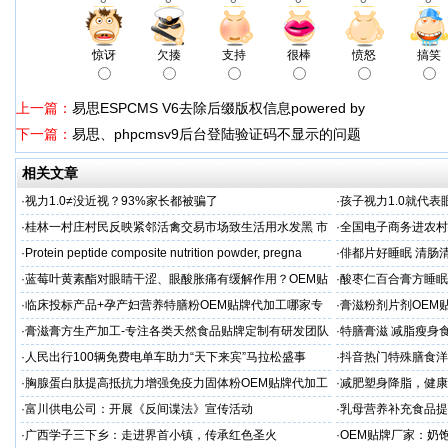
惊讶
欠揍
支持
很棒
愤怒
搞笑
上一篇：
易思ESPCMS V6去除后缀版权信息powered by
下一篇：
易思、phpcmsv9后台登陆验证码不显示的问题
相关文章
·
视力1.0≠没近视？93%家长都被骗了
·
孩子视力1.0就代
·
桂林一村庄村民反映紧邻活禽交易市场致生活用水发黑 市
·
全国电子商务进农村
场称属“造谣”，联合调查组介入调查
利开班
·
Protein peptide composite nutrition powder, pregna
·
俳都片好睡眠 清肠
·
蓝莓叶黄素酯对眼睛干涩、眼酸胀痛有缓解作用？OEM贴
·
酸枣仁百合膏方睡眠
牌代工
厂
·
临床投标产品+孕产妇营养特膳粉OEM贴牌代加工哪家专
·
膏滋粉剂片剂OEM
业
·
膏滋膏方生产加工-专注各类天然食品贴牌定制有研发团队
·
特膳膏滋 减脂瘦身
厂家
务商
·
人民出行100辆免费电单车助力“天下来宾”马拉松盛事
·
抖音热门特殊膳食洋
牌加工
·
胸腺蛋白肽提高抵抗力增强免疫力固体粉OEM贴牌代加工
·
减肥塑身降脂，健康
服务商
服务商
·
富川供电公司：开展《反间谍法》宣传活动
·
乳母营养补充食品提
工
·
广西学子三下乡：走进界首小镇，传承红色圣火
·
OEM贴牌厂家：奶