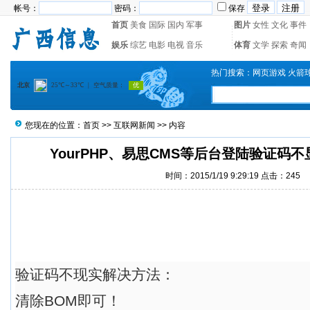
帐号：
密码：
保存
首页
美食
国际
国内
军事
图片
女性
文化
事件
娱乐
综艺
电影
电视
音乐
体育
文学
探索
奇闻
热门搜索：
网页游戏
火箭
您现在的位置：
首页
>>
互联网新闻
>> 内容
YourPHP、易思CMS等后台登陆验证码
时间：2015/1/19 9:29:19 点击：
245
验证码不现实解决方法：
清除BOM即可！