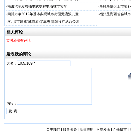
·
福田汽车发布插电式增程电动城市客车
·
星锐星快运上市填补
·
四川力争2012年基本实现城市街面无流浪儿童
·
福州显海西省会城市效
·
河北5市建成“城市原点”标志 邯郸设在丛台公园
相关评论
暂时还没有评论
发表我的评论
大名：
内容：
关于我们
|
服务条款
|
法律声明
|
文章发布
|
在线留言
|