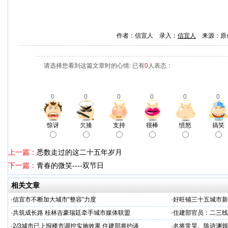
作者：信宜人 录入：
信宜人
来源：原
请选择您看到这篇文章时的心情: 已有
0
人表态：
0
0
0
0
0
0
惊讶
欠揍
支持
很棒
愤怒
搞笑
上一篇：
悉数走过的这二十五年岁月
下一篇：
青春的微笑----双节日
相关文章
·
信宜市不断加大城市“整容”力度
·
好旺铺三十五城市新
·
共筑成长路 桂林吉豪瑞廷牵手城市媒体联盟
·
住建部官员：二三线
·
2/3城市已上报楼市调控实施效果 住建部将约谈
·
名将常昊、陈诗渊领