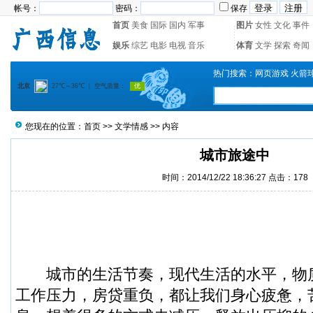
帐号：
密码：
保存
首页
美食
国际
国内
军事
图片
女性
文化
事件
娱乐
综艺
电影
电视
音乐
体育
文学
探索
奇闻
热门搜索：
网页游戏
火箭
您现在的位置：
首页
>>
文学情感
>> 内容
城市旅途中
时间：2014/12/22 18:36:27 点击：
178
城市的生活节奏，现代生活的水平，物
工作压力，房贷重负，都让我们身心疲惫，