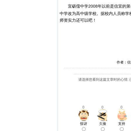
宜砺儒中学
2008年以前是信宜
中学
改为高中级学校。据校内人员称学
师资实力还可以吧！
作者：信
请选择您看到这篇文章时的心情: 
0
0
0
惊讶
欠揍
支持