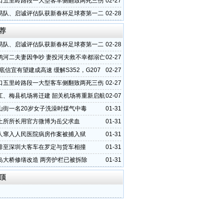
口五里岭路段一大型客车侧翻致两死三伤
02-27
易队、启诚评估队获新春杯足球赛第一二
02-28
荐
易队、启诚评估队获新春杯足球赛第一二
02-28
鸦河二夫妻因争吵 妻投河夫救不幸都溺亡
02-27
年底信宜有望建成高速 缓解S352，G207
02-27
压
口五里岭路段一大型客车侧翻致两死三伤
02-27
江、梅县机场将迁建 韶关机场将重新启航
02-07
山街一名20岁女子洗澡时煤气中毒
01-31
土所所长用官方微博为岳父求血
01-31
人窜入人民医院病房作案被捕入狱
01-31
排至深圳大客车在罗定与货车相撞
01-31
岛大桥修缮改造 两旁护栏已被拆除
01-31
顶