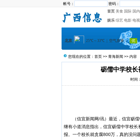
帐号：
密码：
首页
美食
国际
国内
娱乐
综艺
电影
电视
您现在的位置：
首页
>>
青海新闻
>> 内容
砺儒中学校长
时间：2
（
信宜新闻
网/讯）最近，信宜砺
继有小道消息指出，信宜砺儒中学校长
报。一个校长就贪腐800万，真的没问