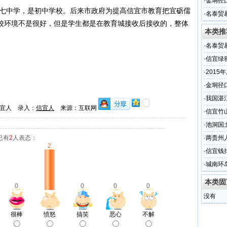
少
·
金垌径
的第七中学，是初中学校。后来市政府为提高信宜市教育把
宜砺儒
·
名泰贸
校环境不是很好，但是学生都是在教育城接收后接收的，整体
名
本类推
·
名泰贸
名
·
信宜绿
·
2015
的交通
·
金垌径
·
我国湛
宜人 录入：
信宜人
来源：互联网
·
信宜竹
·
池洞国
已有
2
人表态：
·
两贵州
2
·
信宜钱
·
城南环
本类固
0
0
0
0
没有
很棒
愤怒
搞笑
恶心
不解