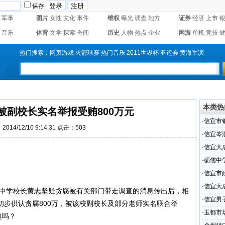
保存
军事
图片
女性
文化
事件
维权
曝光
调查
地方
证券
经济
上市
音乐
体育
文学
探索
奇闻
历史
人物
热点
企业
网游
单机
竞技
热门搜索：
网页游戏
火箭球赛
热门音乐
2011世界杯
亚运会
黄海军演
本类热
被副校长实名举报受贿800万元
·
信宜市
014/12/10 9:14:31 点击：
503
·
信宜岑
·
信宜大
·
砺儒中
·
信宜市
·
信宜大
儒中学校长黄志坚疑贪腐被有关部门带走调查的消息传出后，相
·
信宜男
初步供认贪腐800万，被该校副校长及部分老师实名联合举
·
玉都市
题吗？