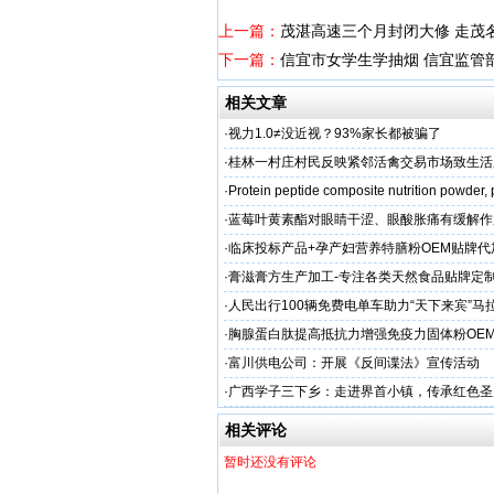
上一篇：
茂湛高速三个月封闭大修 走茂
下一篇：
信宜市女学生学抽烟 信宜监管
相关文章
·
视力1.0≠没近视？93%家长都被骗了
·
桂林一村庄村民反映紧邻活禽交易市场致生活
场称属“造谣”，联合调查组介入调查
·
Protein peptide composite nutrition powder,
·
蓝莓叶黄素酯对眼睛干涩、眼酸胀痛有缓解作
牌代工
·
临床投标产品+孕产妇营养特膳粉OEM贴牌代
业
·
膏滋膏方生产加工-专注各类天然食品贴牌定
厂家
·
人民出行100辆免费电单车助力“天下来宾”马
·
胸腺蛋白肽提高抵抗力增强免疫力固体粉OE
服务商
·
富川供电公司：开展《反间谍法》宣传活动
·
广西学子三下乡：走进界首小镇，传承红色圣
相关评论
暂时还没有评论