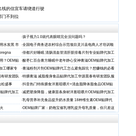
名线的信宜车请绕道行驶
部门不到位
·
孩子视力1.0就代表眼睛完全没问题吗？
用水发黑 市
·
全国电子商务进农村综合示范项目灵川县电商人才培训顺
利开班
 pregna
·
俳都片好睡眠 清肠清血管清肝脏排毒片剂专业贴牌代加工
用？OEM贴
·
酸枣仁百合膏方睡眠中老年静心安神膏滋OEM贴牌代加工
厂
加工哪家专
·
膏滋粉剂片剂OEM贴牌代工怎么避免踩坑？想赚钱的必看
制有研发团队
·
特膳膏滋 减脂瘦身食品贴牌代加工华源晨泰有研发团队服
务商
拉松盛事
·
抖音热门特殊膳食洋葱咀嚼片+清血脂降体脂食品OEM贴
牌加工
M贴牌代加工
·
减肥塑身降脂，健康苗条身材洋葱咀嚼片OEM贴牌代加工
服务商
·
乳母营养补充食品提升奶水质量 18种维生素OEM贴牌代
工
火
·
OEM贴牌厂家：奶饱宝催乳增乳提升母乳质量，你只差这
一步！