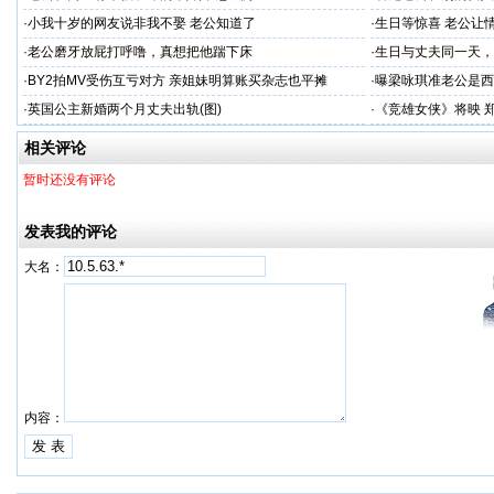
·
小我十岁的网友说非我不娶 老公知道了
·
生日等惊喜 老公让
·
老公磨牙放屁打呼噜，真想把他踹下床
·
生日与丈夫同一天，
·
BY2拍MV受伤互亏对方 亲姐妹明算账买杂志也平摊
·
曝梁咏琪准老公是西
·
英国公主新婚两个月丈夫出轨(图)
·
《竞雄女侠》将映 
相关评论
暂时还没有评论
发表我的评论
大名：
内容：