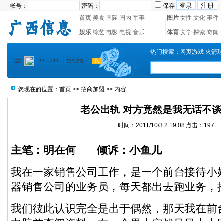
帐号：
密码：
保存
首页
美食
国际
国内
军事
图片
女性
文化
事件
娱乐
综艺
电影
电视
音乐
体育
文学
探索
奇闻
热门搜索：
网页游戏
火箭
您现在的位置：
首页
>>
招商加盟
>> 内容
老公出轨 对方竟然是我无话不
时间：2011/10/3 2:19:08 点击：
197
主笔：明在何 倾诉：小鱼儿
我在一家销售公司工作，是一个前台接待小
器销售公司的业务员，每天都出去跑业务，
我们彼此认识完全是出于偶然，那天我在前