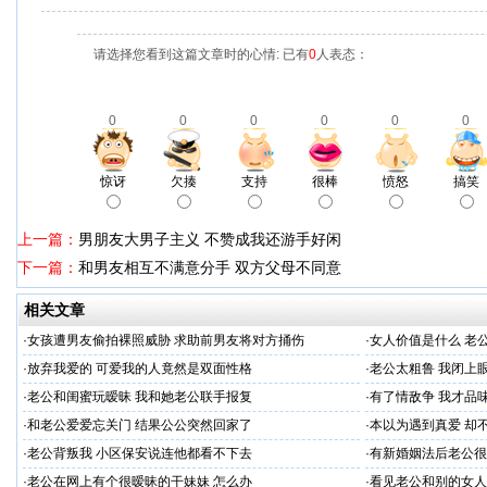
请选择您看到这篇文章时的心情: 已有
0
人表态：
0
0
0
0
0
0
惊讶
欠揍
支持
很棒
愤怒
搞笑
上一篇：
男朋友大男子主义 不赞成我还游手好闲
下一篇：
和男友相互不满意分手 双方父母不同意
相关文章
·
女孩遭男友偷拍裸照威胁 求助前男友将对方捅伤
·
女人价值是什么 老
·
放弃我爱的 可爱我的人竟然是双面性格
·
老公太粗鲁 我闭上
·
老公和闺蜜玩暧昧 我和她老公联手报复
·
有了情敌争 我才品
·
和老公爱爱忘关门 结果公公突然回家了
·
本以为遇到真爱 却
·
老公背叛我 小区保安说连他都看不下去
·
有新婚姻法后老公很
·
老公在网上有个很暧昧的干妹妹 怎么办
·
看见老公和别的女人