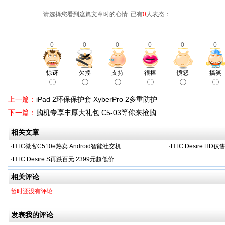
请选择您看到这篇文章时的心情: 已有
0
人表态：
0
0
0
0
0
0
惊讶
欠揍
支持
很棒
愤怒
搞笑
上一篇：
iPad 2环保保护套 XyberPro 2多重防护
下一篇：
购机专享丰厚大礼包 C5-03等你来抢购
相关文章
·
HTC微客C510e热卖 Android智能社交机
·
HTC Desire HD
·
HTC Desire S再跌百元 2399元超低价
相关评论
暂时还没有评论
发表我的评论