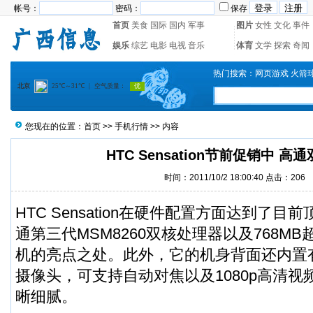
帐号：
密码：
保存
首页
美食
国际
国内
军事
图片
女性
文化
事件
娱乐
综艺
电影
电视
音乐
体育
文学
探索
奇闻
热门搜索：
网页游戏
火箭
您现在的位置：
首页
>>
手机行情
>> 内容
HTC Sensation节前促销中 高
时间：2011/10/2 18:00:40 点击：
206
HTC Sensation在硬件配置方面达到了
通第三代MSM8260双核处理器以及768M
机的亮点之处。此外，它的机身背面还内置有
摄像头，可支持自动对焦以及1080p高清
晰细腻。