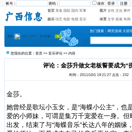
帐号：
密码：
保存
首页
美食
国际
国内
军事
图片
女性
文化
事件
娱乐
综艺
电影
电视
音乐
体育
文学
探索
奇闻
热门搜索：
网页游戏
火箭
您现在的位置：
首页
>>
音乐评论
>> 内容
评论：金莎升做女老板誓要成为“
时间：2011/10/1 19:21:27 点击：
232
金莎。
她曾经是歌坛小玉女，是“海蝶小公主”，也
爱的小师妹，可谓是集万千宠爱在一身。但
出发，结束了与“海蝶音乐”长达八年的姻缘