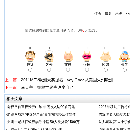
作者：佚名 来源：不
请选择您看到这篇文章时的心情: 已有
0
人表态：
0
0
0
0
0
0
惊讶
欠揍
支持
很棒
愤怒
搞笑
上一篇：
2011MTV欧洲大奖提名:Lady Gaga从美国火到欧洲
下一篇：
马天宇：拯救世界先改变自己
相关文章
·
老板回信宜投资养山羊 年底收入达60多万元
·
2013年移动广告
·
黔讯网成为“中国好声音”贵阳站网络合作媒体
·
离退休老人整形美容
·
温州一老板打银行旗号行骗 50人被贷款1500万
·
幼儿园教育“去小学
·
一汽--大众成为国际设计周合作伙伴
·
政府搭台企业唱戏 