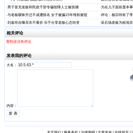
·
男子冒充老板和民政干部专骗智障人士被抓捕
·
为在儿子面前显本事
·
与老板暧昧升迁不成遭除名 女子被骗15年维权被驳
·
评论：杨宗纬有了李
·
刘嘉玲自曝买衣不看价 乐于分享老板心态转变
·
采石场老板为租地非
相关评论
暂时还没有评论
发表我的评论
大名：
内容：
关于我们
|
服务条款
|
法律声明
|
文章发布
|
在线留言
|