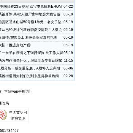
2中国联赛23日赛程 欧宝电竞解析EHOM
04-22
G之战
系被开除 杀42人藏尸家中地窖大案告破
05-19
船营区碧水山城50号楼1单元一名女子坠
05-19
要从已经统计的新冠肺炎疫情死亡人数之
05-19
两类人
夜裁掉7000员工 避免企业安逸的氛围
05-19
大招！推进房地产税!
05-19
兰一女子在疫情之下强行遛狗 被工作人员
05-19
当场撒泼
功效与作用是什么，华源晨泰专业贴牌加
11-15
A股分析：成交量见底，A股将入反弹期
06-06
英雅街道因为我们的到来显得异常热闹
02-28
有
|
本站wap手机访问
西通管局
734467