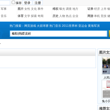
保存
军事
图片
女性
文化
事件
维权
曝光
调查
地方
证券
经济
上市
音乐
体育
文学
探索
奇闻
历史
人物
热点
企业
网游
单机
竞技
热门搜索：
网页游戏
火箭球赛
热门音乐
2011世界杯
亚运会
黄海军演
"
图片文
人民
兔小
推荐文