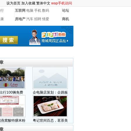
设为首页
加入收藏
繁体中文
wap手机访问
银行
互联网
电脑
手机
数码
论坛
健康
房地产
汽车
招聘
情爱
商机
章
出行100辆免费
企电脑店策划：企跳板
贝燕窝酸特膳米粉
粤记世间百态，茗茶美
章