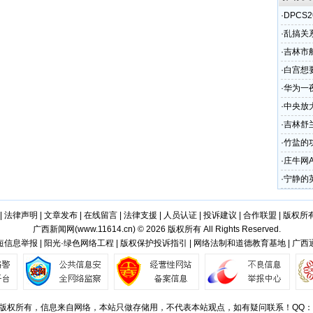
·
DPCS
E和SA
·
乱搞关
·
吉林市
楼身亡
·
白宫想
中除掉
·
华为一
·
中央放
·
吉林舒
拦住后
·
竹盐的
工
·
庄牛网
·
宁静的
|
法律声明
|
文章发布
|
在线留言
|
法律支援
|
人员认证
|
投诉建议
|
合作联盟
|
版权所
广西新闻网(
www.11614.cn
) © 2026 版权所有 All Rights Reserved.
信息举报 | 阳光·绿色网络工程 | 版权保护投诉指引 | 网络法制和道德教育基地 | 广
版权所有，信息来自网络，本站只做存储用，不代表本站观点，如有疑问联系！QQ：501