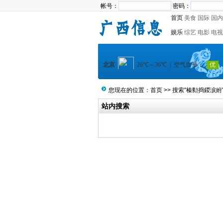
帐号：
密码：
首页
美食
国际
国内
娱乐
综艺
电影
电视
您现在的位置：
首页
>> 搜索"榛勬捣鍐涙紨
站内搜索